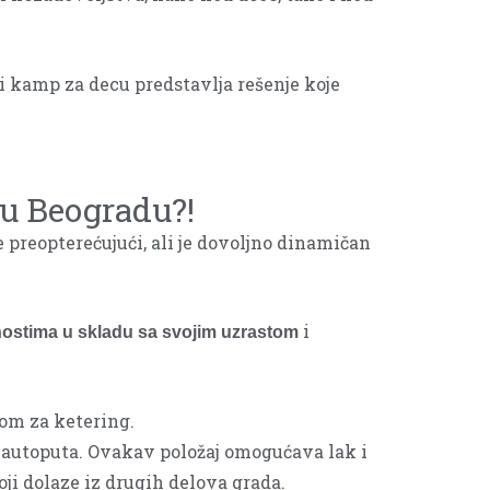
i kamp za decu predstavlja rešenje koje
 u Beogradu?!
 preopterećujući, ali je dovoljno dinamičan
i
nostima u skladu sa svojim uzrastom
mom za ketering.
 autoputa. Ovakav položaj omogućava lak i
oji dolaze iz drugih delova grada.