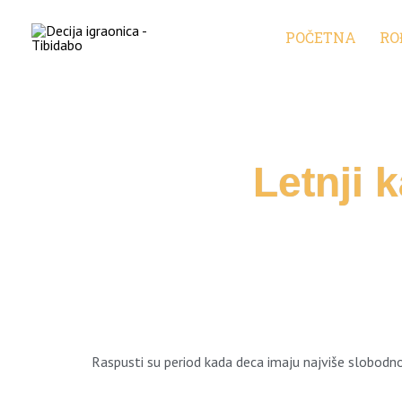
Skip
to
POČETNA
RO
content
Letnji 
Raspusti su period kada deca imaju najviše slobodno