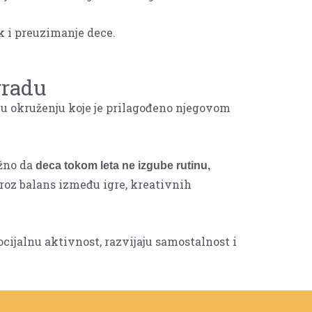
k i preuzimanje dece.
gradu
 u okruženju koje je prilagođeno njegovom
ažno da
deca tokom leta ne izgube rutinu,
kroz balans između igre, kreativnih
cijalnu aktivnost, razvijaju samostalnost i