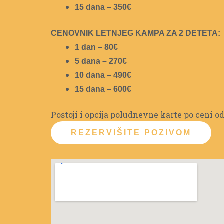
15 dana – 350€
CENOVNIK LETNJEG KAMPA ZA 2 DETETA:
1 dan – 80€
5 dana – 270€
10 dana – 490€
15 dana – 600€
Postoji i opcija poludnevne karte po ceni od
REZERVIŠITE POZIVOM