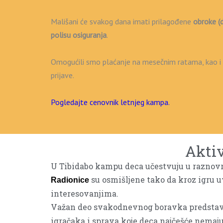
Mališani će svakog dana imati prilagođene
obroke (d
polisu osiguranja
.
Omogućili smo plaćanje na mesečnim ratama, kao i 
prijave.
Pogledajte cenovnik letnjeg kampa
.
Aktiv
U Tibidabo kampu deca učestvuju u raznovrs
su osmišljene tako da kroz igru u
Radionice
interesovanjima.
Važan deo svakodnevnog boravka predstav
igračaka i sprava koje deca najčešće nemaj