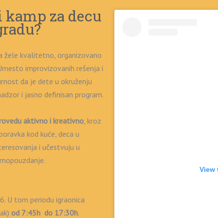
i kamp za decu
gradu?
a žele kvalitetno, organizovano
 Umesto improvizovanih rešenja i
urnost da je dete u okruženju
adzor i jasno definisan program.
rovedu aktivno i kreativno
, kroz
 boravka kod kuće, deca u
teresovanja i učestvuju u
samopouzdanje.
View 
6. U tom periodu igraonica
tak)
od 7:45h do 17:30h
.