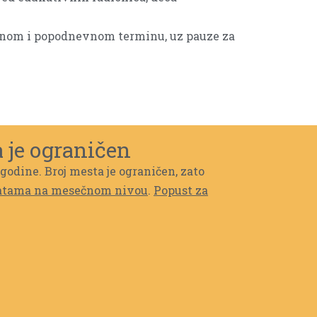
evnom i popodnevnom terminu, uz pauze za
 je ograničen
 godine. Broj mesta je ograničen, zato
ratama na mesečnom nivou
.
Popust za