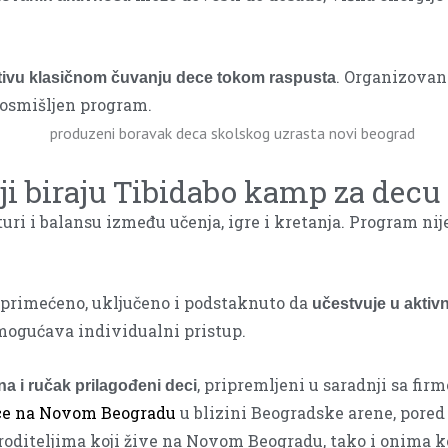
. Organizovan
nativu klasičnom čuvanju dece tokom raspusta
 osmišljen program.
lji biraju Tibidabo kamp za decu
ri i balansu između učenja, igre i kretanja. Program nije
 primećeno, uključeno i podstaknuto da
učestvuje u aktiv
ogućava individualni pristup.
, pripremljeni u saradnji sa fir
na i ručak prilagođeni deci
ce na Novom Beogradu
u blizini Beogradske arene, pored
o roditeljima koji žive na Novom Beogradu, tako i onima k