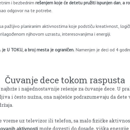
tetnim i bezbednim
rešenjem koje će detetu pružiti ispunjen dan
,
a ro
 kao odgovor na te potrebe.
ažljivo planiranim aktivnostima koje podstiču kreativnost, logičko 
ilagođenom njihovom uzrastu, interesovanjima i energiji.
. je U TOKU, a broj mesta je ograničen.
Namenjen je deci od 4 godin
Čuvanje dece tokom raspusta
 najbrže i najjednostavnije rešenje za čuvanje dece. U pra
mljiva i često nužna, ona najčešće podrazumevaju da det
ržaja.
eme uz televizor ili telefon, sa malo fizičke aktivnost
može dovesti do dosade, viška energije 
zovanih aktivnosti