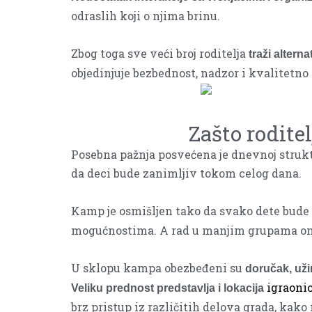
odraslih koji o njima brinu.
Zbog toga sve veći broj roditelja
traži alter
objedinjuje bezbednost, nadzor i kvalitetno
Zašto rodite
Posebna pažnja posvećena je dnevnoj struktu
da deci bude zanimljiv tokom celog dana.
Kamp je osmišljen tako da svako dete bude
mogućnostima. A rad u manjim grupama om
U sklopu kampa obezbeđeni su
doručak,
uži
igraoni
Veliku prednost predstavlja i lokacija
brz pristup iz različitih delova grada, kak