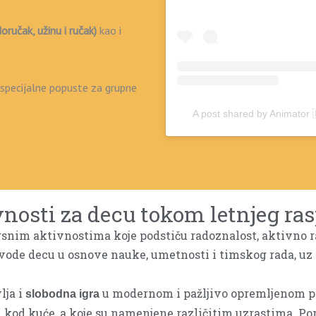
oručak, užinu i ručak)
kao i
specijalne popuste za grupne
A post shared by Animator 🇩​🇪​
nosti za decu tokom letnjeg ra
nim aktivnostima koje podstiču radoznalost, aktivno ra
vode decu u osnove nauke, umetnosti i timskog rada, uz
lja i
u modernom i pažljivo opremljenom pr
slobodna igra
u kod kuće, a koje su namenjene različitim uzrastima.
Por