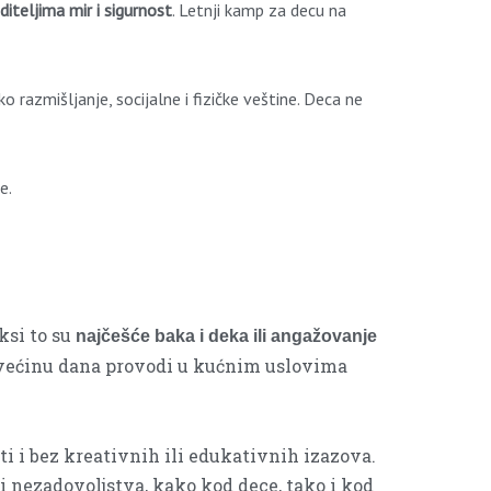
diteljima mir i sigurnost
. Letnji kamp za decu na
razmišljanje, socijalne i fizičke veštine. Deca ne
e.
ksi to su
najčešće baka i deka ili angažovanje
e većinu dana provodi u kućnim uslovima
i i bez kreativnih ili edukativnih izazova.
i nezadovoljstva, kako kod dece, tako i kod