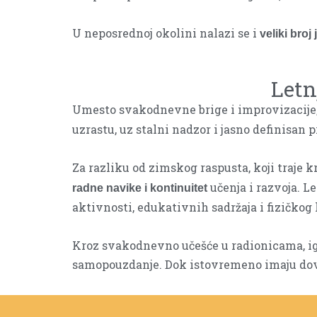
U neposrednoj okolini nalazi se i
veliki broj
Letn
Umesto svakodnevne brige i improvizacije
uzrastu, uz stalni nadzor i jasno definisan 
Za razliku od zimskog raspusta, koji traje k
učenja i razvoja. L
radne navike i kontinuitet
aktivnosti, edukativnih sadržaja i fizičkog 
Kroz svakodnevno učešće u radionicama, igri
samopouzdanje. Dok istovremeno imaju dov