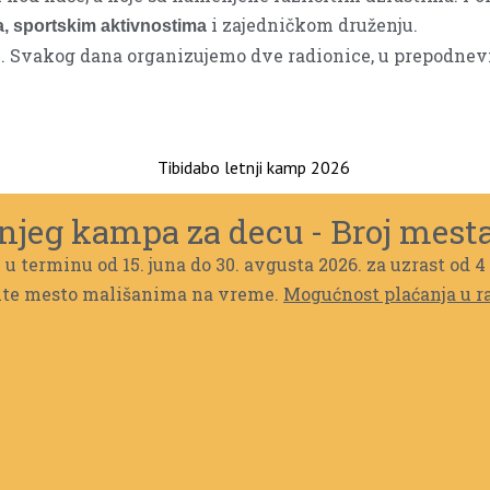
i zajedničkom druženju.
, sportskim aktivnostima
ru. Svakog dana organizujemo dve radionice, u prepodn
njeg kampa za decu - Broj mesta
 u terminu od 15. juna do 30. avgusta 2026. za uzrast od 4
dite mesto mališanima na vreme.
Mogućnost plaćanja u 