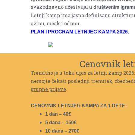
svakodnevno učestvuju u
društvenim igrama
Letnji kamp ima jasno definisanu struktu
užinu, ručak i odmor.
PLAN I PROGRAM LETNJEG KAMPA 2026.
Cenovnik let
Trenutno je u toku upis za letnji kamp 2026.
nemojte čekati poslednji trenutak, obezbe
grupne prijave
.
CENOVNIK LETNJEG KAMPA ZA 1 DETE:
1 dan – 40€
5 dana – 150€
10 dana – 270€