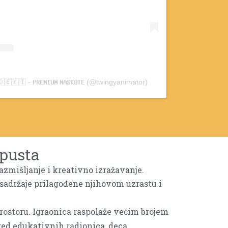
​🇮​ - 𝗣𝗥𝗘𝗠𝗜𝗨𝗠 𝗠𝗔𝗦𝗞𝗢𝗧𝗘 (@twingyanimator)
spusta
zmišljanje i kreativno izražavanje.
 sadržaje prilagođene njihovom uzrastu i
ostoru. Igraonica raspolaže većim brojem
ed edukativnih radionica, deca