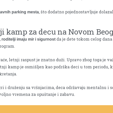
, što dodatno pojednostavljuje dolaza
 javnih parking mesta
ji kamp za decu na Novom Beo
,
da je dete tokom celog dana
roditelji imaju mir i sigurnost
program.
raće, letnji raspust je znatno duži. Upravo zbog toga je v
etnji kamp je osmišljen kao podrška deci u tom periodu, 
kretanja.
 i druženju sa vršnjacima, deca održavaju mentalnu i so
oljno vremena za opuštanje i zabavu.