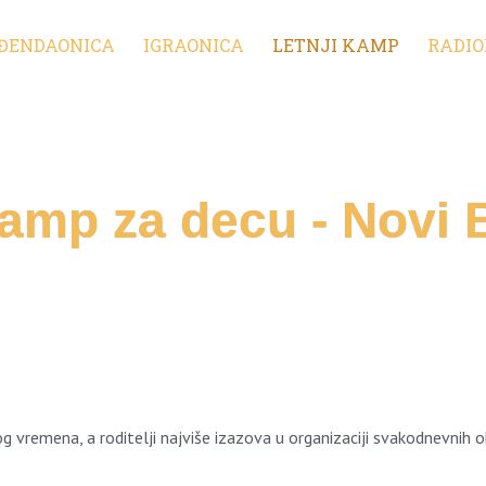
ĐENDAONICA
IGRAONICA
LETNJI KAMP
RADIO
kamp za decu - Novi
g vremena, a roditelji najviše izazova u organizaciji svakodnevnih 