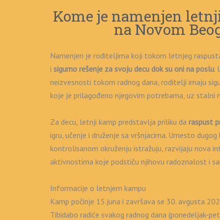
Kome je namenjen letnj
na Novom Beo
Namenjen je roditeljima koji tokom letnjeg raspust
i
sigurno rešenje za svoju decu dok su oni na poslu
.
neizvesnosti tokom radnog dana, roditelji imaju sig
koje je prilagođeno njegovim potrebama, uz stalni n
Za decu, letnji kamp predstavlja priliku da
raspust p
igru, učenje i druženje sa vršnjacima. Umesto dugog
kontrolisanom okruženju istražuju, razvijaju nova in
aktivnostima koje podstiču njihovu radoznalost i 
Informacije o letnjem kampu
Kamp počinje 15.juna i završava se 30. avgusta 202
Tibidabo radiće svakog radnog dana (ponedeljak-pe