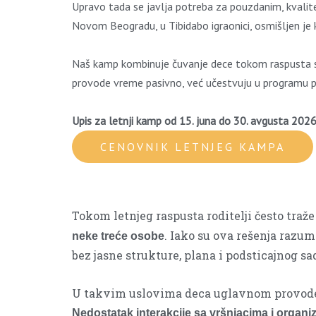
Upravo tada se javlja potreba za pouzdanim, kvali
Novom Beogradu, u Tibidabo igraonici, osmišljen je
Naš kamp kombinuje čuvanje dece tokom raspusta sa p
provode vreme pasivno, već učestvuju u programu pr
Upis za letnji kamp od 15. juna do 30. avgusta 2026
CENOVNIK LETNJEG KAMPA
Tokom letnjeg raspusta roditelji često traže
. Iako su ova rešenja razu
neke treće osobe
bez jasne strukture, plana i podsticajnog sad
U takvim uslovima deca uglavnom provode vr
Nedostatak interakcije sa vršnjacima i organi